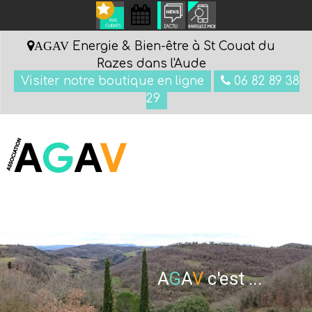
AGAV
Energie & Bien-être à St Couat du
Razes dans l'Aude
Visiter notre boutique en ligne
06 82 89 38
29
Menu
GIE
A
G
A
V
c'est ...