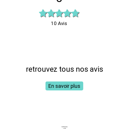
Le
10
Avis
retrouvez tous nos avis
En savoir plus